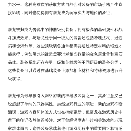
力水平。这种高难度的获取方式自然会对装备的市场价格产生直
接影响，同时也使得拥有屠龙成为玩家实力与地位的象征。
屠龙被归类为传说中的神器级别装备，拥有极高的基础属性和战
斗加成效果。与屠龙处于同一级别的装备还包括嗜魂法杖、逍遥
扇和惊鸿剑等。这些顶级装备通常都需要通过特定材料的锻造才
能获得，例如屠龙的锻造需要消耗相当数量的金色屠龙骨和宝石
晶体。装备系统还存在勇士级和英雄级等不同层级的装备分类，
这些装备可以通过在基础装备上添加相应材料和特殊资源进行升
级获得。
屠龙作为最早被引入网络游戏的神器级装备之一，其象征意义已
经超越了单纯的武器属性。虽然游戏行业的演进，新的游戏不断
涌现，游戏内容和体验方式也在持续更新，但屠龙在游戏历史中
留下的印记依然值得关注。对于曾经深度参与过相关游戏的老玩
家群体而言，这件装备承载着他们游戏历程中的重要回忆和情感