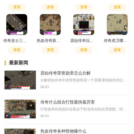
查看
查看
查看
查看
传奇道士三级毒和四级毒的区别
热血传奇新手指南在哪看
原始传奇玩法师还是道士好玩
传奇虎卫哪里招多少级能招
查看
查看
查看
查看
最新新闻
原始传奇荣誉勋章怎么分解
分解原始传奇中的荣誉勋章是一个需要谨慎操作的过程。玩家需要了解勋章分解的基本条件，部分低阶勋章可以被分解，而高阶勋章则可能无法进行分解操作。玩家可以前往特定的功能
08-03
传奇什么组合打怪最快最厉害
打怪效率的高低往往取决于职业组合的合理搭配。经典的三职业体系包括战士、法师和道士，每个职业都有其独特的优势和局限性。选择最有效的组合需要综合考虑伤害输出、生存能力
08-03
热血传奇各种怪物爆什么