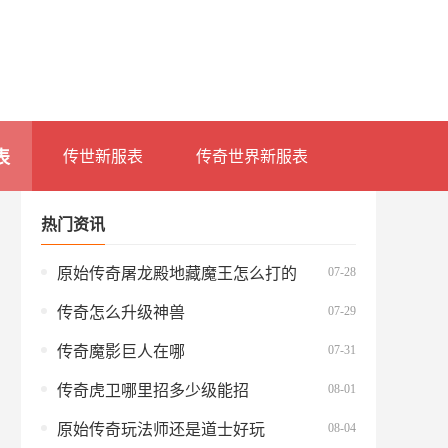
表
传世新服表
传奇世界新服表
热门资讯
07-28
原始传奇屠龙殿地藏魔王怎么打的
07-29
传奇怎么升级神兽
07-31
传奇魔影巨人在哪
08-01
传奇虎卫哪里招多少级能招
08-04
原始传奇玩法师还是道士好玩