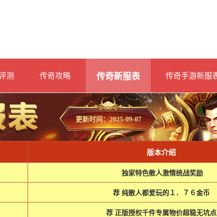
评测
传奇攻略
传奇新服表
传奇手游新服
更新时间：2025-09-07
版本介绍
独家特色散人激情统战奖励
荐 纯散人都爱玩的１．７６金币
荐 正版授权千件专属物价超稳无坑点