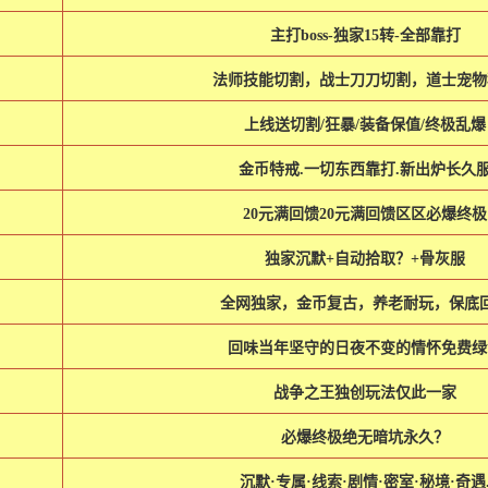
主打boss-独家15转-全部靠打
法师技能切割，战士刀刀切割，道士宠物
上线送切割/狂暴/装备保值/终极乱爆
金币特戒.一切东西靠打.新出炉长久
20元满回馈20元满回馈区区必爆终极
独家沉默+自动拾取？+骨灰服
全网独家，金币复古，养老耐玩，保底
回味当年坚守的日夜不变的情怀免费绿
战争之王独创玩法仅此一家
必爆终极绝无暗坑永久？
沉默·专属·线索·剧情·密室·秘境·奇遇