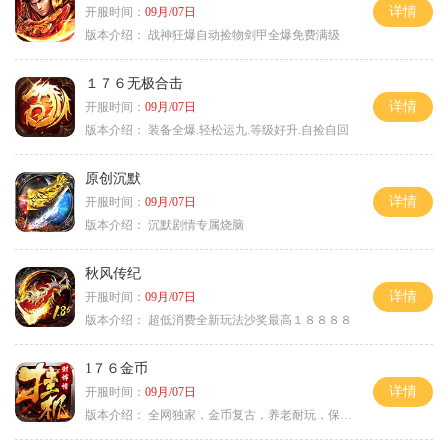
详情
开服时间：
09月/07日
版本介绍：
战神狂爆自动捡物剑甲全爆免费满级
１７６无极合击
详情
开服时间：
09月/07日
版本介绍：
装备全爆.轻松运九.等级好升.自捡自回
原创沉默
详情
开服时间：
09月/07日
版本介绍：
沉默剧情专属烧脑
秋风传纪
详情
开服时间：
09月/07日
版本介绍：
超低消费全新玩法沙奖最高１８８８８
1７６金币
详情
开服时间：
09月/07日
版本介绍：
全网独家，金币复古，养老耐玩，保底回収