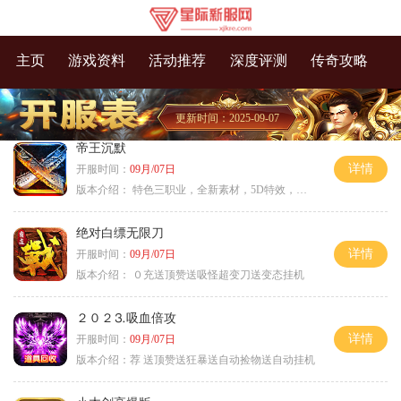
主页
游戏资料
活动推荐
深度评测
传奇攻略
更新时间：2025-09-07
帝王沉默
详情
开服时间：
09月/07日
版本介绍：
特色三职业，全新素材，5D特效，不卡图
绝对白缥无限刀
详情
开服时间：
09月/07日
版本介绍：
０充送顶赞送吸怪超变刀送变态挂机
２０２⒊吸血倍攻
详情
开服时间：
09月/07日
版本介绍：
荐 送顶赞送狂暴送自动捡物送自动挂机