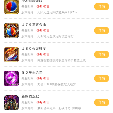
小木剑高爆版
详情
开服时间：
09月/07日
版本介绍：
无限刀速无限技能乌木剑+255
１７６复古金币
详情
开服时间：
09月/07日
版本介绍：
无四格无合成无暗坑全靠打
１８０火龙微变
详情
开服时间：
09月/07日
版本介绍：
内置智能挂机终极全爆物价超值上线送神器
８０星王合击
详情
开服时间：
09月/07日
版本介绍：
充值1:3000装备保值散人追梦
新熊猫沉默
详情
开服时间：
09月/07日
版本介绍：
梦回当年兄弟一起砍传奇0冲终极