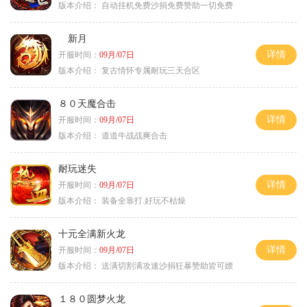
版本介绍：
自动挂机免费沙捐免费赞助一切免费
新月
详情
开服时间：
09月/07日
版本介绍：
复古情怀专属耐玩三天合区
８０天魔合击
详情
开服时间：
09月/07日
版本介绍：
道道牛战战爽合击
耐玩迷失
详情
开服时间：
09月/07日
版本介绍：
装备全靠打.好玩不枯燥
十元全满新火龙
详情
开服时间：
09月/07日
版本介绍：
送满切割满攻速沙捐狂暴赞助皆可嫖
１８０圆梦火龙