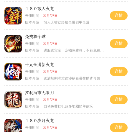
１８０散人火龙
详情
开服时间：
09月/07日
版本介绍：
散人无赞助终极全爆剑甲全爆
免费算个球
详情
开服时间：
09月/07日
版本介绍：
进服送宝宝，宠物免费领，不花免费通关！
十元全满新火龙
详情
开服时间：
09月/07日
版本介绍：
送满切割满攻速沙捐狂暴赞助皆可嫖
罗刹海市无限刀
详情
开服时间：
09月/07日
版本介绍：
自动免费挂机超多地图简单耐玩
１８０岁月火龙
详情
开服时间：
09月/07日