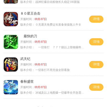
版本介绍：
战神狂爆自动捡物长久稳定180新版
８０星王合击
详情
开服时间：
09月/07日
版本介绍：
０充通关免费运⒑装备保值散人牛Ｂ
最快的刀
详情
开服时间：
09月/07日
版本介绍：
一切靠打 ７７７级以上怪物爆终极
武天纪
详情
开服时间：
09月/07日
版本介绍：
一切靠打不用充值全部看脸
春秋盛世
详情
开服时间：
09月/07日
版本介绍：
冰城及以上地图爆一切爆率全开急需材料