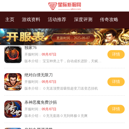
主页
游戏资料
活动推荐
深度评测
传奇攻略
更新时间：2025-09-07
独家76
详情
开服时间：
09月/07日
版本介绍：
宝宝种类上千，自动成长进阶，天赋培养
绝对白缥无限刀
详情
开服时间：
09月/07日
版本介绍：
０充送顶赞送吸怪超变刀送变态挂机
杀神恶魔免费沙捐
详情
开服时间：
09月/07日
版本介绍：
０充无套路０充到终极０充爽