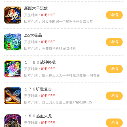
新版木子沉默
详情
开服时间：
09月/07日
版本介绍：
只卖赞助30一个爆率全开白票天堂
255大极品
详情
开服时间：
09月/07日
版本介绍：
免费自动捡取回収挂机
１．８０战神终极
详情
开服时间：
09月/07日
版本介绍：
散人称王人人平等打魔龙教主一切看脸
１７６旷世复古
详情
开服时间：
09月/07日
版本介绍：
战士刀刀毒道士带僵尸横扫BOOS
１８０热血火龙
详情
开服时间：
09月/07日