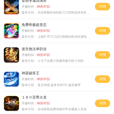
皇朝专属漂满赞
详情
开服时间：
09月/07日
版本介绍：
自动穿戴自动挂机刀刀切割必掉光柱自动
免费终极超变态
详情
开服时间：
09月/07日
版本介绍：
上线打币刀刀过亿智能挂机光柱满地
迷失無法单职业
详情
开服时间：
09月/07日
版本介绍：
０元下全图小怪爆终极①秒３切割
神器破坏王
详情
开服时间：
09月/07日
版本介绍：
复古神器.超多专BOSS.超高爆率
１８０至尊火龙
详情
开服时间：
09月/07日
版本介绍：
自动捡取免费泡级剑甲全爆散人首选