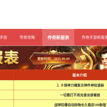
评测
传奇攻略
传奇新服表
传奇手游新服
更新时间：2025-09-09
版本介绍
１.８倍神力镯复古神件神技速装
一切靠打不用充值全部看脸
战神狂爆自动捡物长久稳定180新版