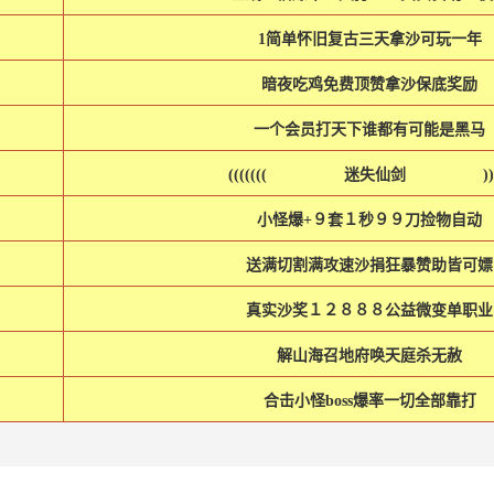
1简单怀旧复古三天拿沙可玩一年
暗夜吃鸡免费顶赞拿沙保底奖励
一个会员打天下谁都有可能是黑马
((((((( 迷失仙剑 )))
小怪爆+９套１秒９９刀捡物自动
送满切割满攻速沙捐狂暴赞助皆可嫖
真实沙奖１２８８８公益微变单职业
解山海召地府唤天庭杀无赦
合击小怪boss爆率一切全部靠打