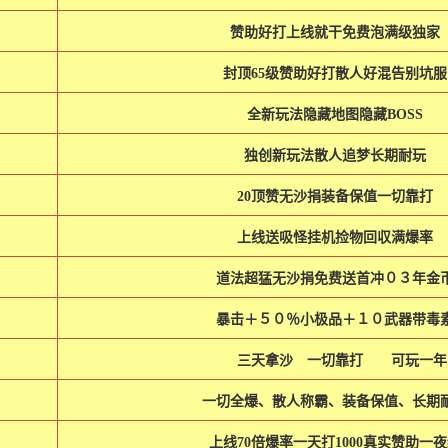
赞助好打上线就干免费泡满级独家
封顶65级赞助好打散人好混告别坑服
全新玩法隐藏地图隐藏BOSS
独创新玩法散人追梦长期耐玩
20顶赞无沙捐装备保值一切靠打
上线送吸怪挂机捡物回収满爆率
道法超猛无沙捐免费送首冲０３年金
暴击＋５０％小极品＋１０武器带毒
三天拿沙 一切靠打 可玩一
一切全爆、散人称霸、装备保值、长期
上线70倍爆率一天打1000真实赞助一