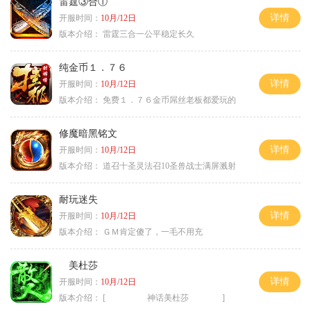
雷霆③合①
详情
开服时间：
10月/12日
版本介绍：
雷霆三合一公平稳定长久
纯金币１．７６
详情
开服时间：
10月/12日
版本介绍：
免费１．７６金币屌丝老板都爱玩的
修魔暗黑铭文
详情
开服时间：
10月/12日
版本介绍：
道召十圣灵法召10圣兽战士满屏溅射
耐玩迷失
详情
开服时间：
10月/12日
版本介绍：
ＧＭ肯定傻了，一毛不用充
美杜莎
详情
开服时间：
10月/12日
版本介绍：
[ 神话美杜莎 ]