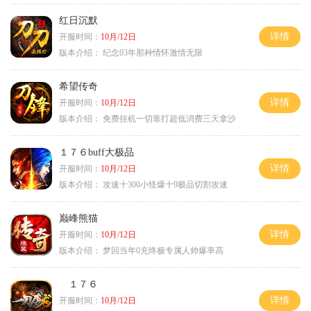
红日沉默
详情
开服时间：
10月/12日
版本介绍：
纪念03年那种情怀激情无限
希望传奇
详情
开服时间：
10月/12日
版本介绍：
免费挂机一切靠打超低消费三天拿沙
１７６buff大极品
详情
开服时间：
10月/12日
版本介绍：
攻速十300小怪爆十9极品切割攻速
巅峰熊猫
详情
开服时间：
10月/12日
版本介绍：
梦回当年0充终极专属人帅爆率高
１７６
详情
开服时间：
10月/12日