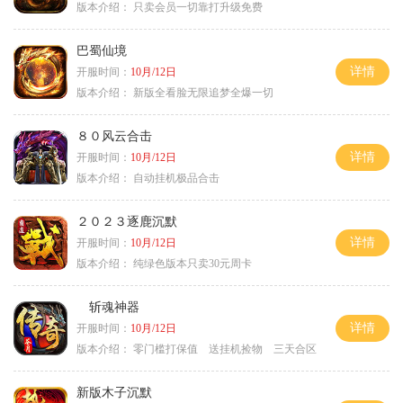
版本介绍：
只卖会员一切靠打升级免费
巴蜀仙境
详情
开服时间：
10月/12日
版本介绍：
新版全看脸无限追梦全爆一切
８０风云合击
详情
开服时间：
10月/12日
版本介绍：
自动挂机极品合击
２０２３逐鹿沉默
详情
开服时间：
10月/12日
版本介绍：
纯绿色版本只卖30元周卡
斩魂神器
详情
开服时间：
10月/12日
版本介绍：
零门槛打保值 送挂机捡物 三天合区
新版木子沉默