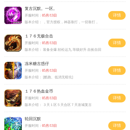
复古沉默。一区。
详情
开服时间：
05月/13日
版本介绍：
，官方授权，神器靠打，一切靠打，
１７６无极合击
详情
开服时间：
05月/13日
版本介绍：
装备全爆.轻松运九.等级好升.自捡自回
冻米糖古惑仔
详情
开服时间：
05月/13日
版本介绍：
[酷跑、低消无暗坑]
１７６热血金币
详情
开服时间：
05月/13日
版本介绍：
３天１区５天合区７天攻城复古
轮回沉默
详情
开服时间：
05月/13日