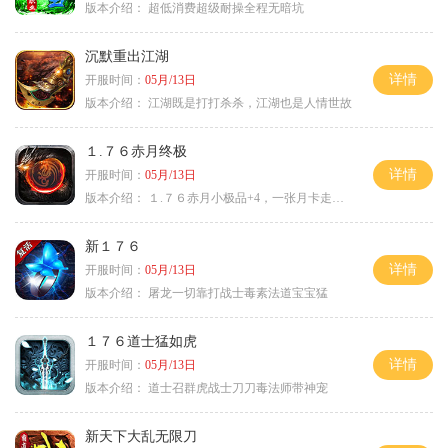
版本介绍：
超低消费超级耐操全程无暗坑
沉默重出江湖
详情
开服时间：
05月/13日
版本介绍：
江湖既是打打杀杀，江湖也是人情世故
１.７６赤月终极
详情
开服时间：
05月/13日
版本介绍：
１.７６赤月小极品+4，一张月卡走天涯b
新１７６
详情
开服时间：
05月/13日
版本介绍：
屠龙一切靠打战士毒素法道宝宝猛
１７６道士猛如虎
详情
开服时间：
05月/13日
版本介绍：
道士召群虎战士刀刀毒法师带神宠
新天下大乱无限刀