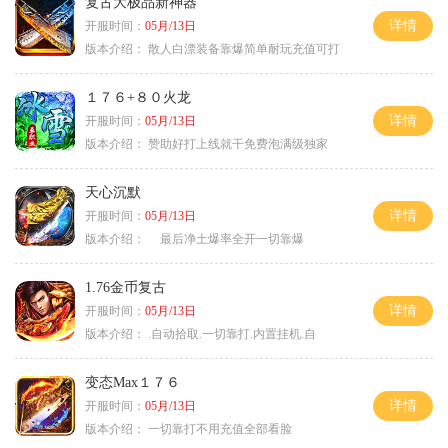
复古大极品新神器
详情
开服时间：
05月/13日
版本介绍：
散人白漂装备靠爆简单耐玩充值可打
１７６+８０火龙
详情
开服时间：
05月/13日
版本介绍：
赞助好打上线就干免费泡满级独家
天心沉默
详情
开服时间：
05月/13日
版本介绍：
最后净土爆率全开一切靠爆
1.76金币复古
详情
开服时间：
05月/13日
版本介绍：
.自动拾取.一切靠打.内置挂机.自
变态Max１７６
详情
开服时间：
05月/13日
版本介绍：
一切靠打不用充值全部看脸