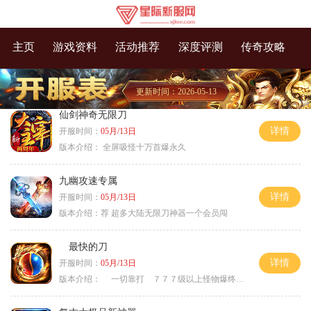
主页
游戏资料
活动推荐
深度评测
传奇攻略
更新时间：2026-05-13
仙剑神奇无限刀
详情
开服时间：
05月/13日
版本介绍：
全屏吸怪十万首爆永久
九幽攻速专属
详情
开服时间：
05月/13日
版本介绍：
荐 超多大陆无限刀神器一个会员闯
最快的刀
详情
开服时间：
05月/13日
版本介绍：
一切靠打 ７７７级以上怪物爆终极