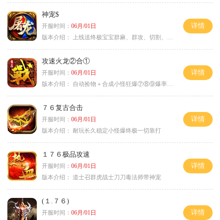
神宠$
详情
开服时间：
06月/01日
版本介绍：
上线送终极宝宝群麻、群攻、切割、吸血
攻速火龙②合①
详情
开服时间：
06月/01日
版本介绍：
自动捡物＋合成小怪狂爆⑦⑧⑨爆率+９
７６复古合击
详情
开服时间：
06月/01日
版本介绍：
耐玩长久稳定小怪爆终极一切靠打
１７６极品攻速
详情
开服时间：
06月/01日
版本介绍：
道士召群虎战士刀刀毒法师带神宠
(１.７６)
详情
开服时间：
06月/01日