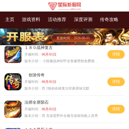
主页
游戏资料
活动推荐
深度评测
传奇攻略
更新时间：2026-06-01
１８０战神复古
详情
开服时间：
06月/01日
版本介绍：
小怪爆战神剑甲全靠爆赞助免费领
创游传奇
详情
开服时间：
06月/01日
版本介绍：
荐 2独创命格复古经典原味沉默
法师全屏陨石
详情
开服时间：
06月/01日
版本介绍：
荐 充滚蛋野外全爆无保留纯散人首秀