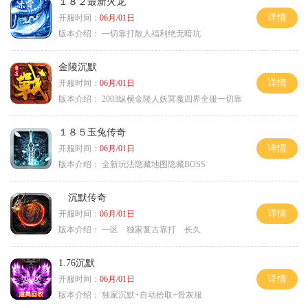
１８２最新火龙
详情
开服时间：
06月/01日
版本介绍：
一切靠打散人福利绝无暗坑
金陵沉默
详情
开服时间：
06月/01日
版本介绍：
2003纵横金陵人妖冥魔四界全服一切靠
１８５玉兔传奇
详情
开服时间：
06月/01日
版本介绍：
全新玩法隐藏地图隐藏BOSS
沉默传奇
详情
开服时间：
06月/01日
版本介绍：
一区 独家复古靠打 长久
1.76沉默
详情
开服时间：
06月/01日
版本介绍：
独家沉默+自动拾取+骨灰服