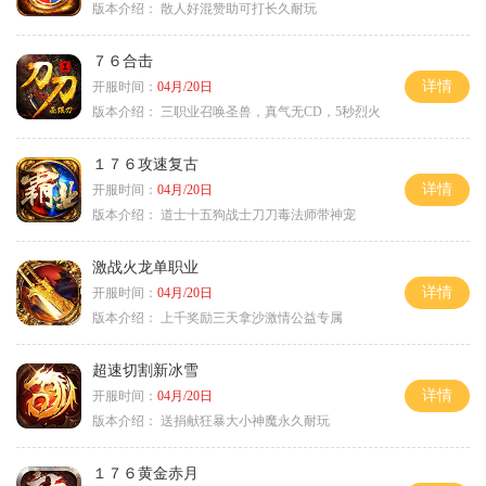
版本介绍：
散人好混赞助可打长久耐玩
７６合击
详情
开服时间：
04月/20日
版本介绍：
三职业召唤圣兽，真气无CD，5秒烈火
１７６攻速复古
详情
开服时间：
04月/20日
版本介绍：
道士十五狗战士刀刀毒法师带神宠
激战火龙单职业
详情
开服时间：
04月/20日
版本介绍：
上千奖励三天拿沙激情公益专属
超速切割新冰雪
详情
开服时间：
04月/20日
版本介绍：
送捐献狂暴大小神魔永久耐玩
１７６黄金赤月