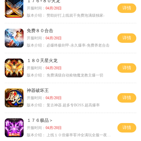
１７６+８０火龙
详情
开服时间：
04月/20日
版本介绍：
赞助好打上线就干免费泡满级独家-
免费８０合击
详情
开服时间：
04月/20日
版本介绍：
必爆终极剑甲-永久爆率-免费养老合击
１８０天星火龙
详情
开服时间：
04月/20日
版本介绍：
免费满级自动捡物魔龙教主爆一切
神器破坏王
详情
开服时间：
04月/20日
版本介绍：
复古神器.超多专BOSS.超高爆率
１７６极品＞
详情
开服时间：
04月/20日
版本介绍：
上线１０倍爆率零冲全满玩全服一夜终极