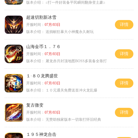
版本介绍：
≤打一件好装备平民瞬间翻身变土豪≥
超速切割新冰雪
详情
开服时间：
07月/03日
版本介绍：
送捐献狂暴大小神魔永久耐玩
山海金币１．７６
详情
开服时间：
07月/03日
版本介绍：
屠龙赤月封顶地图BOSS多装备全靠打
１·８０龙腾盛世
详情
开服时间：
07月/03日
版本介绍：
１０元通关免费送首冲火龙乱爆
复古微变
详情
开服时间：
07月/03日
版本介绍：
无赞助独家版本一切靠打怀旧经典
１９５神龙合击