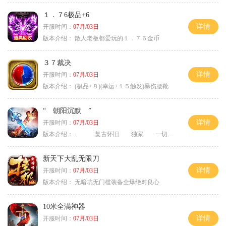
１．７6极品+6
详情
开服时间：
07月/03日
版本介绍：
散人老板都爱玩的１．７６金币
３７裁决
详情
开服时间：
07月/03日
版本介绍：
(极品+８)(幸运+１５触发)暴伤腰靴
“ 朝阳沉默 ”
详情
开服时间：
07月/03日
版本介绍：
· 复古怀旧 独家 一切靠打
新天下大乱无限刀
详情
开服时间：
07月/03日
版本介绍：
无暗坑无门槛装备全爆绝对良心
10米全满神器
详情
开服时间：
07月/03日