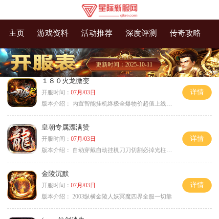
主页
游戏资料
活动推荐
深度评测
传奇攻略
更新时间：2025-10-11
１８０火龙微变
详情
开服时间：
07月/03日
版本介绍：
内置智能挂机终极全爆物价超值上线送神器
皇朝专属漂满赞
详情
开服时间：
07月/03日
版本介绍：
自动穿戴自动挂机刀刀切割必掉光柱自动
金陵沉默
详情
开服时间：
07月/03日
版本介绍：
2003纵横金陵人妖冥魔四界全服一切靠