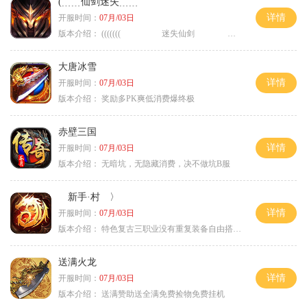
(﹍﹍仙剑迷失﹍﹍
详情
开服时间：
07月/03日
版本介绍：
((((((( 迷失仙剑 )))))
大唐冰雪
详情
开服时间：
07月/03日
版本介绍：
奖励多PK爽低消费爆终极
赤壁三国
详情
开服时间：
07月/03日
版本介绍：
无暗坑，无隐藏消费，决不做坑B服
新手·村 〉
详情
开服时间：
07月/03日
版本介绍：
特色复古三职业没有重复装备自由搭配私
送满火龙
详情
开服时间：
07月/03日
版本介绍：
送满赞助送全满免费捡物免费挂机