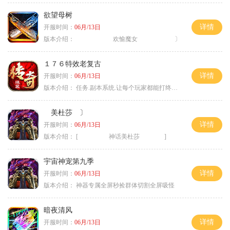
欲望母树
详情
开服时间：
06月/13日
版本介绍：
欢愉魔女 〕
１７６特效老复古
详情
开服时间：
06月/13日
版本介绍：
任务.副本系统.让每个玩家都能打终极BOSS
美杜莎 〕
详情
开服时间：
06月/13日
版本介绍：
[ 神话美杜莎 ]
宇宙神宠第九季
详情
开服时间：
06月/13日
版本介绍：
神器专属全屏秒捡群体切割全屏吸怪
暗夜清风
详情
开服时间：
06月/13日