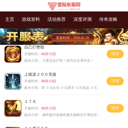
主页
游戏资料
活动推荐
深度评测
传奇攻略
更新时间：2026-01-26
自己打赞助
详情
开服时间：
06月/13日
版本介绍：
只要您会打怪！就可以全满毕业！
上线送２００充值
详情
开服时间：
06月/13日
版本介绍：
荐 ０元白玩·０元通关·０元装逼·０元满赞
１７６
详情
开服时间：
06月/13日
版本介绍：
爆终极武器爆终极衣服耐玩不累轻松满级