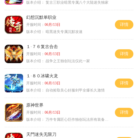
版本介绍：
复古三职业暗黑专属八个大陆迷失独家
幻想沉默单职业
详情
开服时间：
06月/13日
版本介绍：
暗黑迷失专属沉默攻速
１·７６复古合击
详情
开服时间：
06月/13日
版本介绍：
战争之王独创玩法仅此一家
１·８０冰啸火龙
详情
开服时间：
06月/13日
版本介绍：
自动捡取良心好服剑甲全爆长久激情
原神世界
详情
开服时间：
06月/13日
版本介绍：
万件专属匠心巨作独创玩法所有装备靠打
天門迷失无限刀