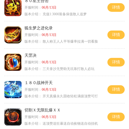
８０星王合击
详情
开服时间：
06月/13日
版本介绍：
充值1:3000装备保值散人追梦
狐生梦之进化录
详情
开服时间：
06月/13日
版本介绍：
散人称王人人平等爆率拉满一切看脸
天罡决
详情
开服时间：
06月/13日
版本介绍：
三天拿沙无赞助无坑靠打散人必玩
１８０战神开天
详情
开服时间：
06月/13日
版本介绍：
开天真爆永久囬收轻松满级顶赞可打
切割Ｘ无限乱爆ＸＸ
详情
开服时间：
06月/13日
版本介绍：
送顶赞送狂暴送自动捡物送自动挂机