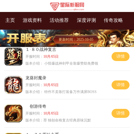
主页
游戏资料
活动推荐
深度评测
传奇攻略
更新时间：2025-10-05
１·８０战神复古
详情
开服时间：
10月/05日
版本介绍：
小怪爆战神剑甲全靠爆赞助免费领
龙葵封魔录
详情
开服时间：
10月/05日
版本介绍：
特件不卖靠打装备万件满屏BOSS
创游传奇
详情
开服时间：
10月/05日
版本介绍：
荐 独创命格复古经典原味沉默