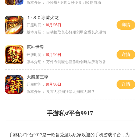
版本介绍：
小怪爆+９套１秒９９刀捡物自动
１·８０冰啸火龙
详情
开服时间：
10月/05日
版本介绍：
自动捡取良心好服剑甲全爆长久激情
原神世界
详情
开服时间：
10月/05日
版本介绍：
万件专属匠心巨作独创玩法所有装备靠打
大秦第三季
详情
开服时间：
10月/05日
版本介绍：
复古无沙捐狂暴无捐献无限？
手游私sf平台9917
手游私sf平台9917是一款备受游戏玩家欢迎的手机游戏平台，为