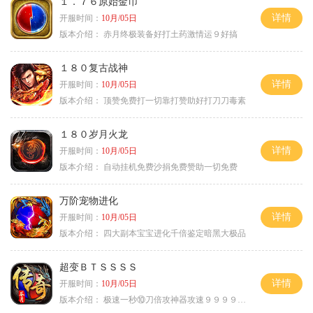
１．７６原始金币
详情
开服时间：
10月/05日
版本介绍：
赤月终极装备好打土药激情运９好搞
１８０复古战神
详情
开服时间：
10月/05日
版本介绍：
顶赞免费打一切靠打赞助好打刀刀毒素
１８０岁月火龙
详情
开服时间：
10月/05日
版本介绍：
自动挂机免费沙捐免费赞助一切免费
万阶宠物进化
详情
开服时间：
10月/05日
版本介绍：
四大副本宝宝进化千倍鉴定暗黑大极品
超变ＢＴＳＳＳＳ
详情
开服时间：
10月/05日
版本介绍：
极速一秒⑩刀倍攻神器攻速９９９９①挑