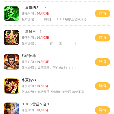
最快的刀 ＞
详情
开服时间：
10月/05日
版本介绍：
一切靠打 ７７７级以上怪物爆终极 ＞
新鲜王 〕
详情
开服时间：
10月/05日
版本介绍：
首 发 〕
烈斩神器
详情
开服时间：
10月/05日
版本介绍：
爆率无敌、等你来战！！！！
华夏传v3
详情
开服时间：
10月/05日
版本介绍：
解放双手·全新BUFF专属·啥都不卖靠打
１８５雷霆２合１
详情
开服时间：
10月/05日