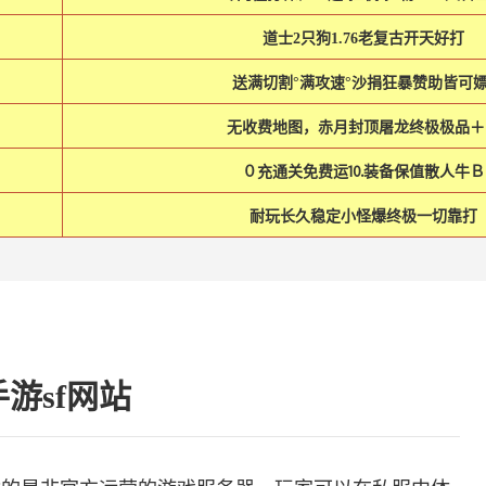
道士2只狗1.76老复古开天好打
送满切割°满攻速°沙捐狂暴赞助皆可嫖
无收费地图，赤月封顶屠龙终极极品＋
０充通关免费运⒑装备保值散人牛Ｂ
耐玩长久稳定小怪爆终极一切靠打
游sf网站