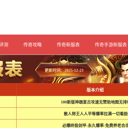
评测
传奇攻略
传奇新服表
传奇手游新服表
更新时间：2025-12-23
版本介绍
180新版神器复古攻速无赞助地图无排
散人称王人人平等爆率拉满一切看脸
必爆终极剑甲-永久爆率-免费养老合