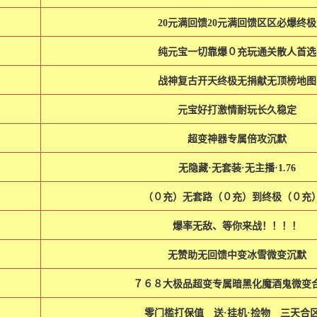
20元满回馈20元满回馈区区必爆终极
纯元宝一切靠爆０充玩通关散人首选
战神复古开天终极无捐献无顶榜地图
元宝好打激情耐玩长久稳定
超变神器专属倍攻沉默
无隐藏·无套装·无主播·1.76
（０充）无套路（０充）到终极（０充
爆率无敌、等你来战！！！！
无赞助无回馈中变冰雪微变沉默
７６８大极品超变专属暗黑化魔酒鬼微变
零门槛打保值 送·挂机·捡物 三天合