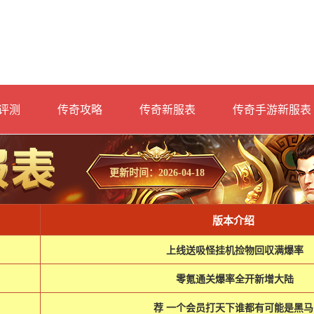
评测
传奇攻略
传奇新服表
传奇手游新服表
更新时间：2026-04-18
版本介绍
上线送吸怪挂机捡物回収满爆率
零氪通关爆率全开新增大陆
荐 一个会员打天下谁都有可能是黑马