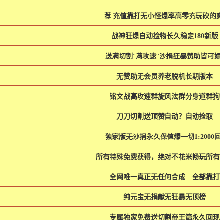
荐 充值靠打无小怪爆率高零充玩砍的
战神狂爆自动捡物长久稳定180新版
送满切割°满攻速°沙捐狂暴赞助皆可嫖
无赞助无会员养老脱机长期版本
铭文战高攻速群旋风法群分身道群狗
刀刀切割送顶赞自动？自动捡取
独家版无沙捐永久保值爆一切1:2000回
所有特殊免费获得，绝对不花米畅玩所有
全网唯一真正无任何合成 全部靠打
纯元宝无捐献无狂暴无顶榜
专属独家免费送切割帝王篇永久回现