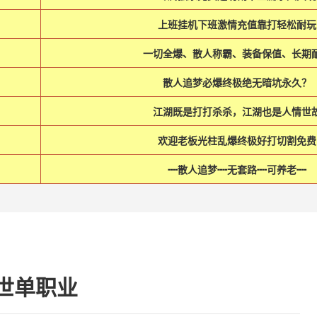
上班挂机下班激情充值靠打轻松耐玩
一切全爆、散人称霸、装备保值、长期
散人追梦必爆终极绝无暗坑永久？
江湖既是打打杀杀，江湖也是人情世
欢迎老板光柱乱爆终极好打切割免费
┉散人追梦┉无套路┉可养老┉
世单职业