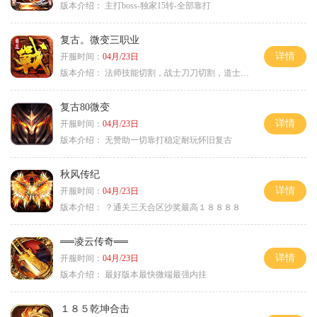
版本介绍：
主打boss-独家15转-全部靠打
复古。微变三职业
详情
开服时间：
04月/23日
版本介绍：
法师技能切割，战士刀刀切割，道士宠物秒怪
复古80微变
详情
开服时间：
04月/23日
版本介绍：
无赞助一切靠打稳定耐玩怀旧复古
秋风传纪
详情
开服时间：
04月/23日
版本介绍：
？通关三天合区沙奖最高１８８８８
══凌云传奇══
详情
开服时间：
04月/23日
版本介绍：
最好版本最快微端最强内挂
１８５乾坤合击