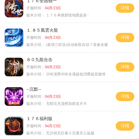
１７６全国独一
详情
开服时间：
04月/23日
版本介绍：
１７６单挑群怪地图超多〉
１.８５風雲火龍
详情
开服时间：
04月/23日
版本介绍：
(最强三职业)自动捡取自动？装备全爆
８０九龍合击
详情
开服时间：
04月/23日
版本介绍：
20米顶赞40米全满超低消费超高激情
--沉默--
详情
开服时间：
04月/23日
版本介绍：
无暗坑无顶榜加群送月卡
１７６福利版
详情
开服时间：
04月/23日
版本介绍：
无沙捐无狂暴０充通关公益服