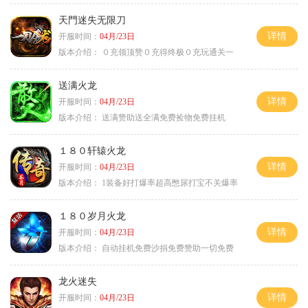
天門迷失无限刀
详情
开服时间：
04月/23日
版本介绍：
０充领顶赞０充得终极０充玩通关一
送满火龙
详情
开服时间：
04月/23日
版本介绍：
送满赞助送全满免费捡物免费挂机
１８０轩辕火龙
详情
开服时间：
04月/23日
版本介绍：
1装备好打爆率超高憋尿打宝不关爆率
１８０岁月火龙
详情
开服时间：
04月/23日
版本介绍：
自动挂机免费沙捐免费赞助一切免费
龙火迷失
详情
开服时间：
04月/23日