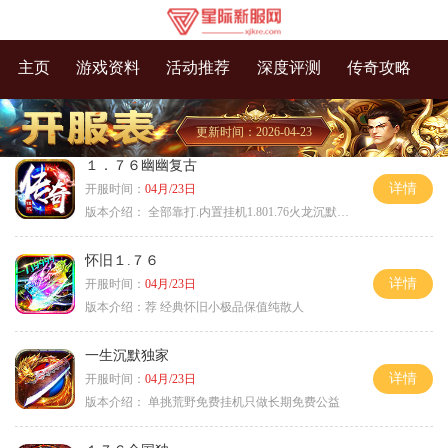
主页
游戏资料
活动推荐
深度评测
传奇攻略
更新时间：2026-04-23
１．７６幽幽复古
详情
开服时间：
04月/23日
版本介绍：
全部靠打.内置挂机1.801.76火龙沉默微变
怀旧１.７６
详情
开服时间：
04月/23日
版本介绍：
荐 经典怀旧小极品保值纯散人
一生沉默独家
详情
开服时间：
04月/23日
版本介绍：
单挑荒野免费挂机只做长期免费公益