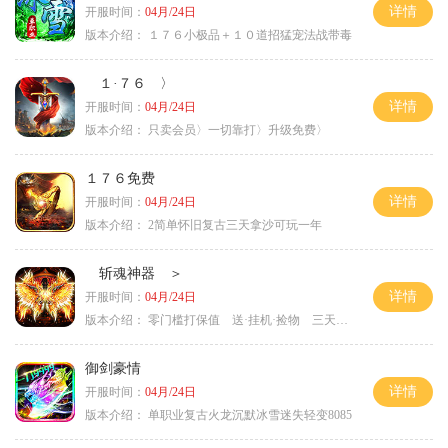
详情
开服时间：
04月/24日
版本介绍：
１７６小极品＋１０道招猛宠法战带毒
１·７６ 〉
详情
开服时间：
04月/24日
版本介绍：
只卖会员〉一切靠打〉升级免费〉
１７６免费
详情
开服时间：
04月/24日
版本介绍：
2简单怀旧复古三天拿沙可玩一年
斩魂神器 ＞
详情
开服时间：
04月/24日
版本介绍：
零门槛打保值 送·挂机·捡物 三天合区＞
御剑豪情
详情
开服时间：
04月/24日
版本介绍：
单职业复古火龙沉默冰雪迷失轻变8085