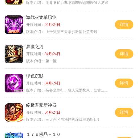
版本介绍：
９９９亿万兆９999999999999散人逆袭
激战火龙单职业
详情
开服时间：
04月/24日
版本介绍：
上千奖励三天拿沙激情公益专属
异度之刃
详情
开服时间：
04月/24日
版本介绍：
第一区
绿色沉默
详情
开服时间：
04月/24日
版本介绍：
装备全靠打，散人无限抗米，复古三天合区
终极吾辈新神器
详情
开服时间：
04月/24日
版本介绍：
三天合区自动挂机浑源渾源斩仙1
１７６极品＋１０