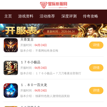
主页
游戏资料
活动推荐
深度评测
传奇攻略
更新时间：2026-04-24
天青复古
详情
开服时间：
04月/24日
版本介绍：
不看网站终身后悔
１７６小极品
详情
开服时间：
04月/24日
版本介绍：
１７６小极品＋７刀刀毒素全部靠打
１．８０一百火龙
详情
开服时间：
04月/24日
版本介绍：
独家特色散人激情统战奖励