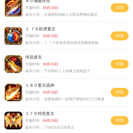
８０湘傲合击
详情
开服时间：
04月/24日
版本介绍：
正规授权纯散人小怪追梦物价超好
１.７６卧虎复古
详情
开服时间：
04月/24日
版本介绍：
１·７６装备简单经典还原极致新版
传说迷失
详情
开服时间：
04月/24日
版本介绍：
千件限时人人有爆上线就是干
１８０复古战神
详情
开服时间：
04月/24日
版本介绍：
顶赞免费打一切靠打赞助好打刀刀毒素
１７６特色复古
详情
开服时间：
04月/24日
版本介绍：
176你没玩过的复古