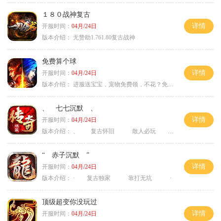
１８０战神复古
详情
开服时间：
04月/24日
版本介绍：
无赞助1.761.80复古战神
免费算个球
详情
开服时间：
04月/24日
版本介绍：
进服送宝宝，宠物免费领，不花？免费通关！
、 七七沉默 、
详情
开服时间：
04月/24日
版本介绍：
、 复古怀旧 散人必玩 、
“ 赤子沉默 ”
详情
开服时间：
04月/24日
版本介绍：
· 复古独家 靠打无坑 ·
顶级超变你没玩过
详情
开服时间：
04月/24日