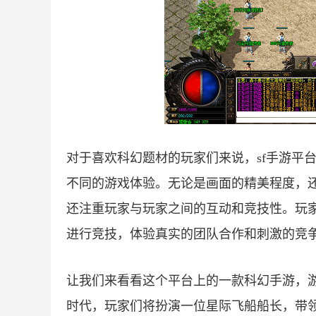
对于喜欢科幻题材的玩家们来说，sf手游平
不同的游戏体验。无论是画面的精美程度，
还注重玩家与玩家之间的互动和竞技性。玩
进行竞技，体验真实的团队合作和刺激的竞
让我们来看看这个平台上的一款科幻手游，游
时代，玩家们将扮演一位星际飞船船长，带