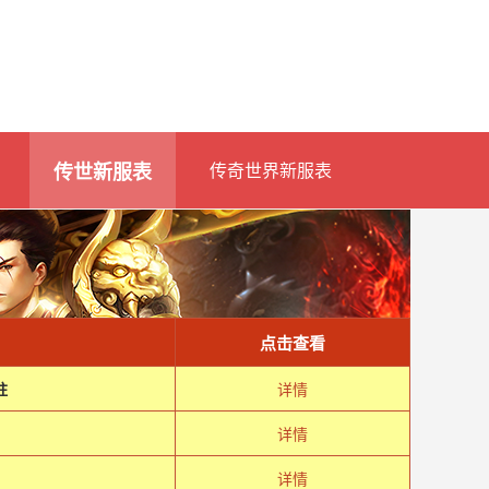
传世新服表
传奇世界新服表
点击查看
柱
详情
详情
详情