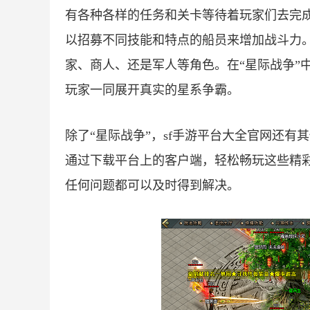
有各种各样的任务和关卡等待着玩家们去完
以招募不同技能和特点的船员来增加战斗力
家、商人、还是军人等角色。在“星际战争”
玩家一同展开真实的星系争霸。
除了“星际战争”，sf手游平台大全官网还
通过下载平台上的客户端，轻松畅玩这些精
任何问题都可以及时得到解决。