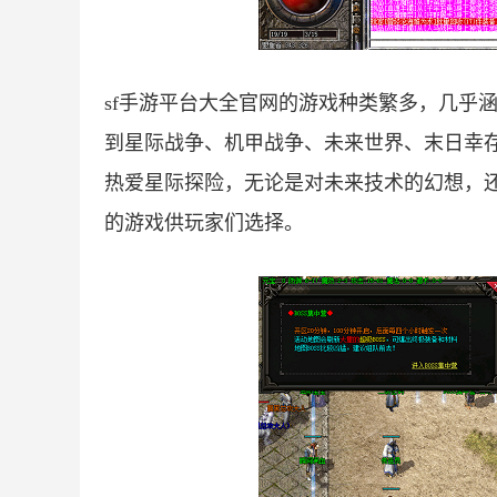
sf手游平台大全官网的游戏种类繁多，几乎
到星际战争、机甲战争、未来世界、末日幸
热爱星际探险，无论是对未来技术的幻想，还
的游戏供玩家们选择。