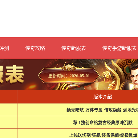
评测
传奇攻略
传奇新服表
传奇手游新服表
更新时间：2026-05-01
版本介绍
绝无暗坑·万件专属·倍攻隐藏·满地光
荐 1独创命格复古经典原味沉默
上线送切割/狂暴/装备保值/终极乱爆