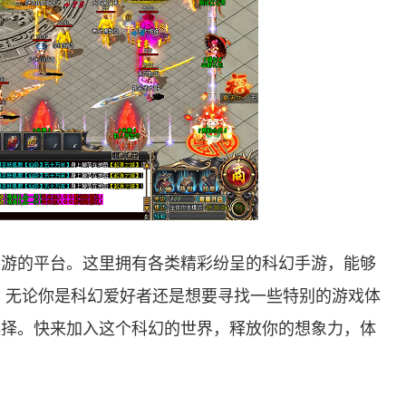
手游的平台。这里拥有各类精彩纷呈的科幻手游，能够
。无论你是科幻爱好者还是想要寻找一些特别的游戏体
选择。快来加入这个科幻的世界，释放你的想象力，体