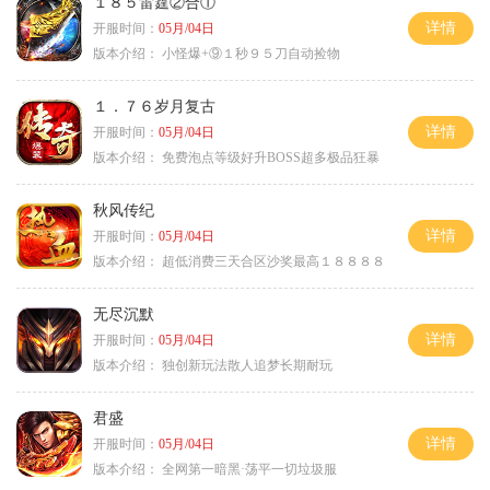
１８５雷霆②合①
详情
开服时间：
05月/04日
版本介绍：
小怪爆+⑨１秒９５刀自动捡物
１．７６岁月复古
详情
开服时间：
05月/04日
版本介绍：
免费泡点等级好升BOSS超多极品狂暴
秋风传纪
详情
开服时间：
05月/04日
版本介绍：
超低消费三天合区沙奖最高１８８８８
无尽沉默
详情
开服时间：
05月/04日
版本介绍：
独创新玩法散人追梦长期耐玩
君盛
详情
开服时间：
05月/04日
版本介绍：
全网第一暗黑·荡平一切垃圾服