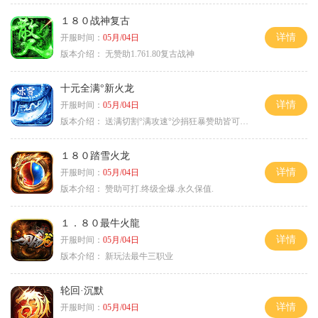
１８０战神复古
详情
开服时间：
05月/04日
版本介绍：
无赞助1.761.80复古战神
十元全满°新火龙
详情
开服时间：
05月/04日
版本介绍：
送满切割°满攻速°沙捐狂暴赞助皆可嫖°
１８０踏雪火龙
详情
开服时间：
05月/04日
版本介绍：
赞助可打.终级全爆.永久保值.
１．８０最牛火龍
详情
开服时间：
05月/04日
版本介绍：
新玩法最牛三职业
轮回·沉默
详情
开服时间：
05月/04日