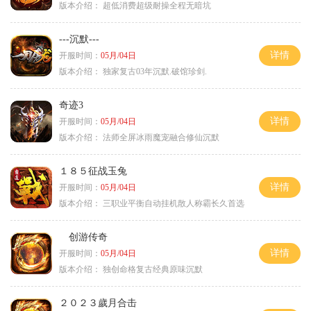
版本介绍：
超低消费超级耐操全程无暗坑
---沉默---
详情
开服时间：
05月/04日
版本介绍：
独家复古03年沉默.破馆珍剑.
奇迹3
详情
开服时间：
05月/04日
版本介绍：
法师全屏冰雨魔宠融合修仙沉默
１８５征战玉兔
详情
开服时间：
05月/04日
版本介绍：
三职业平衡自动挂机散人称霸长久首选
创游传奇
详情
开服时间：
05月/04日
版本介绍：
独创命格复古经典原味沉默
２０２３歲月合击