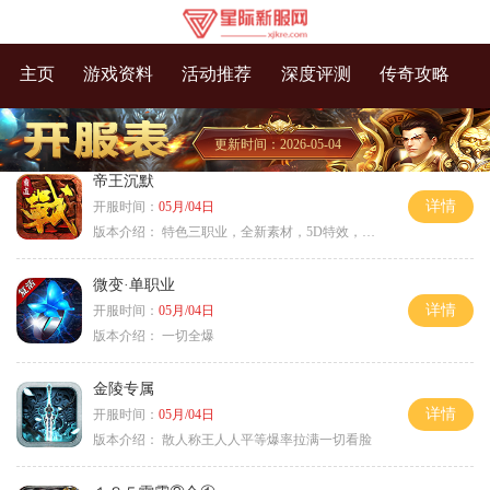
主页
游戏资料
活动推荐
深度评测
传奇攻略
更新时间：2026-05-04
帝王沉默
详情
开服时间：
05月/04日
版本介绍：
特色三职业，全新素材，5D特效，不卡图
微变·单职业
详情
开服时间：
05月/04日
版本介绍：
一切全爆
金陵专属
详情
开服时间：
05月/04日
版本介绍：
散人称王人人平等爆率拉满一切看脸