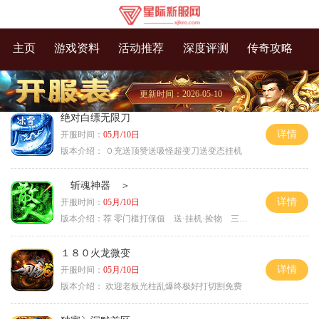
主页
游戏资料
活动推荐
深度评测
传奇攻略
更新时间：2026-05-10
绝对白缥无限刀
详情
开服时间：
05月/10日
版本介绍：
０充送顶赞送吸怪超变刀送变态挂机
斩魂神器 ＞
详情
开服时间：
05月/10日
版本介绍：
荐 零门槛打保值 送·挂机·捡物 三天合区＞
１８０火龙微变
详情
开服时间：
05月/10日
版本介绍：
欢迎老板光柱乱爆终极好打切割免费