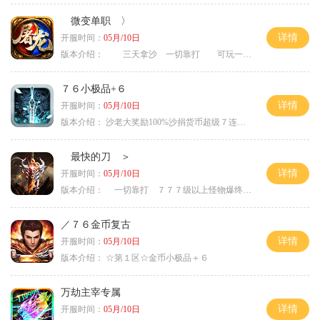
微变单职 〉
详情
开服时间：
05月/10日
版本介绍：
三天拿沙 一切靠打 可玩一年 〉
７６小极品+６
详情
开服时间：
05月/10日
版本介绍：
沙老大奖励100%沙捐货币超级７连鞭尸
最快的刀 ＞
详情
开服时间：
05月/10日
版本介绍：
一切靠打 ７７７级以上怪物爆终极 ＞
／７６金币复古
详情
开服时间：
05月/10日
版本介绍：
☆第１区☆金币小极品＋６
万劫主宰专属
详情
开服时间：
05月/10日