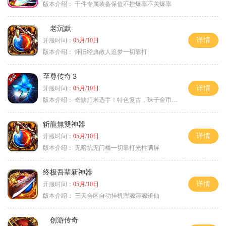
版本介绍：
千件专属装备保值不控爆率不关爆率
老沉默
详情
开服时间：
05月/10日
版本介绍：
怀旧经典散人追梦一切靠打
至尊传奇３
详情
开服时间：
05月/10日
版本介绍：
奇缺打米选手！特色复古，珠子金币释放珠子
斩龍無雙神器
详情
开服时间：
05月/10日
版本介绍：
无暗坑无门槛一切靠打光柱满屏
终极吾辈新神器
详情
开服时间：
05月/10日
版本介绍：
三天合区自动挂机浑源渾源斩仙
创游传奇