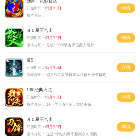
独家〕沉默首区
详情
开服时间：
05月/10日
版本介绍：
-
８０星王合击
详情
开服时间：
05月/10日
版本介绍：
充值1:3000装备保值散人追梦
僵5
详情
开服时间：
05月/10日
版本介绍：
铭文战高攻速群旋风法群分身道群狗
1.80经典火龙
详情
开服时间：
05月/10日
版本介绍：
24小时活动不断，激情不断
８０星王合击
详情
开服时间：
05月/10日
版本介绍：
送运9小红剑爆率超高永久回购