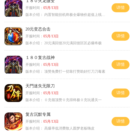
１８０火龙微变
详情
开服时间：
05月/13日
版本介绍：
内置智能挂机终极全爆物价超值上线送神器
20元变态合击
详情
开服时间：
05月/13日
版本介绍：
20元满回馈20元满回馈区区必爆终极
１８０复古战神
详情
开服时间：
05月/13日
版本介绍：
顶赞免费打一切靠打赞助好打刀刀毒素
天門迷失无限刀
详情
开服时间：
05月/13日
版本介绍：
０充领顶赞０充得终极０充玩通关一
复古沉默专属
详情
开服时间：
05月/13日
版本介绍：
高爆率低消费散人圆梦老板嗨皮