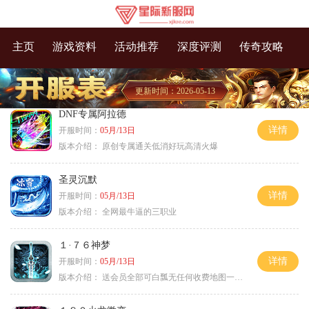
主页
游戏资料
活动推荐
深度评测
传奇攻略
更新时间：2026-05-13
DNF专属阿拉德
详情
开服时间：
05月/13日
版本介绍：
原创专属通关低消好玩高清火爆
圣灵沉默
详情
开服时间：
05月/13日
版本介绍：
全网最牛逼的三职业
１·７６神梦
详情
开服时间：
05月/13日
版本介绍：
送会员全部可白瓢无任何收费地图一切靠打