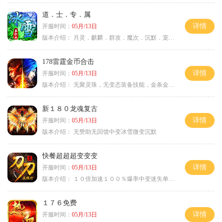
道．士．专．属
详情
开服时间：
05月/13日
版本介绍：
月灵．麒麟．群攻．魔次．沉默．宠物．暗黑
178雷霆金币合击
详情
开服时间：
05月/13日
版本介绍：
无聚灵珠，无变态装备技能，金条金刚石保底
新１８０龙魂复古
详情
开服时间：
05月/13日
版本介绍：
无赞助无回馈中变冰雪微变沉默
快餐超超超变变变
详情
开服时间：
05月/13日
版本介绍：
１０倍加速１００％爆率中变迷失单职业
１７６免费
详情
开服时间：
05月/13日