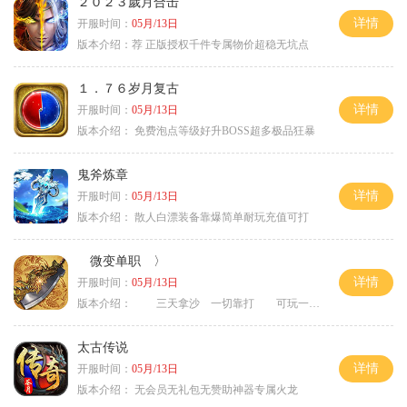
２０２３歲月合击
详情
开服时间：
05月/13日
版本介绍：
荐 正版授权千件专属物价超稳无坑点
１．７６岁月复古
详情
开服时间：
05月/13日
版本介绍：
免费泡点等级好升BOSS超多极品狂暴
鬼斧炼章
详情
开服时间：
05月/13日
版本介绍：
散人白漂装备靠爆简单耐玩充值可打
微变单职 〉
详情
开服时间：
05月/13日
版本介绍：
三天拿沙 一切靠打 可玩一年 〉
太古传说
详情
开服时间：
05月/13日
版本介绍：
无会员无礼包无赞助神器专属火龙