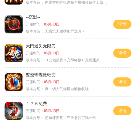
版本介绍：
内置智能挂机终极全爆物价超值上线送神器
--沉默--
详情
开服时间：
05月/13日
版本介绍：
无暗坑无顶榜加群送月卡
天門迷失无限刀
详情
开服时间：
05月/13日
版本介绍：
０充领顶赞０充得终极０充玩通关一
鸳鸯蝴蝶微轻变
详情
开服时间：
05月/13日
版本介绍：
爆一切人气爆棚自动捡收哇
１７６免费
详情
开服时间：
05月/13日
版本介绍：
简单怀旧复古三天拿沙可玩一年