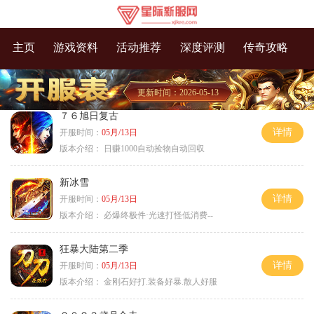
主页
游戏资料
活动推荐
深度评测
传奇攻略
更新时间：2026-05-13
７６旭日复古
详情
开服时间：
05月/13日
版本介绍：
日赚1000自动捡物自动回収
新冰雪
详情
开服时间：
05月/13日
版本介绍：
必爆终极件·光速打怪低消费--
狂暴大陆第二季
详情
开服时间：
05月/13日
版本介绍：
金刚石好打.装备好暴.散人好服