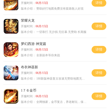
详情
开服时间：
06月/15日
版本介绍：
赞助好打地图免费没有套路散人好混
荣耀火龙
详情
开服时间：
06月/15日
版本介绍：
一切靠打.无沙捐.无狂暴.无赞助.长期服
梦幻西游·神宠篇
详情
开服时间：
06月/15日
版本介绍：
全新副本等你来战
布衣神器新
详情
开服时间：
06月/15日
版本介绍：
180新版神器复古攻速无赞助地图无排行
1７６金币
详情
开服时间：
06月/15日
版本介绍：
全网独家，金币复古，养老耐玩，保底回収