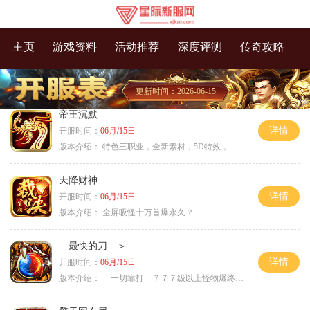
主页
游戏资料
活动推荐
深度评测
传奇攻略
更新时间：2026-06-15
帝王沉默
详情
开服时间：
06月/15日
版本介绍：
特色三职业，全新素材，5D特效，不卡图
天降财神
详情
开服时间：
06月/15日
版本介绍：
全屏吸怪十万首爆永久？
最快的刀 ＞
详情
开服时间：
06月/15日
版本介绍：
一切靠打 ７７７级以上怪物爆终极 ＞