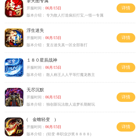
擎天图专属
详情
开服时间：
06月/15日
版本介绍：
专为散人打造疯狂打宝,一怪一专属
浮生迷失
详情
开服时间：
06月/15日
版本介绍：
复古迷失真一区全部靠打
１８０星辰战神
详情
开服时间：
06月/15日
版本介绍：
散人称王人人平等打魔龙教主
无尽沉默
详情
开服时间：
06月/15日
版本介绍：
独创新玩法散人追梦长期耐玩
( 金蟾轻变 )
详情
开服时间：
06月/15日
版本介绍：
(轻变·单职业沙奖８８８８)