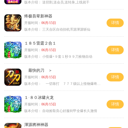
版本介绍：
送切割,送会员,送转身,上线就干
终极吾辈新神器
详情
开服时间：
06月/15日
版本介绍：
三天合区自动挂机浑源渾源斩仙
１８５雷霆２合１
详情
开服时间：
06月/15日
版本介绍：
小怪爆+９套１秒９９刀捡物自动
最快的刀 ＞
详情
开服时间：
06月/15日
版本介绍：
一切靠打 ７７７级以上怪物爆终极 ＞
１·８０冰啸火龙
详情
开服时间：
06月/15日
版本介绍：
自动捡取良心好服剑甲全爆长久激情
渾源將神神器