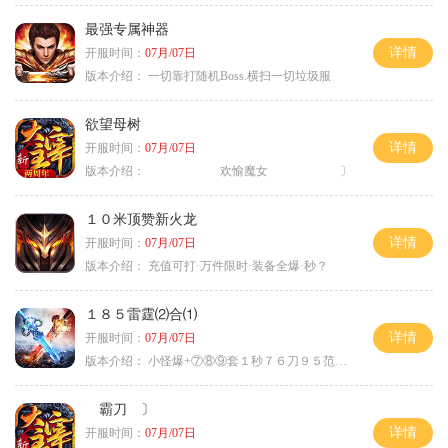
最强专属神器
详情
开服时间：
07月/07日
版本介绍：
一切靠打随机Boss.横扫一切垃圾服
欲望母树
详情
开服时间：
07月/07日
版本介绍：
欢愉魔女 〕
１０米顶赞新火龙
详情
开服时间：
07月/07日
版本介绍：
充值可打·万件限时·装备全爆·秒？
１８５雷霆⑵合⑴
详情
开服时间：
07月/07日
版本介绍：
小怪爆+⑦⑧⑨套１秒７６刀９５范围捡
霸刀 〕
详情
开服时间：
07月/07日