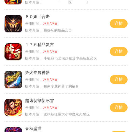
版本介绍：
一 区 〕
８０妲己合击
详情
开服时间：
07月/07日
版本介绍：
最好玩的极品合击
１７６精品复古
详情
开服时间：
07月/07日
版本介绍：
小极品+5道法超猛爆率高新版必火
烽火专属神器
详情
开服时间：
07月/07日
版本介绍：
独家专属神器？的福音
超速切割新冰雪
详情
开服时间：
07月/07日
版本介绍：
送捐献狂暴大小神魔永久耐玩
春秋盛世