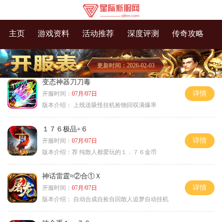
主页
游戏资料
活动推荐
深度评测
传奇攻略
更新时间：2026-02-03
变态神器刀刀毒
详情
开服时间：
07月/07日
版本介绍：
上线送吸怪挂机捡物回収满爆率
１７６极品+６
详情
开服时间：
07月/07日
版本介绍：
荐 纯散人都爱玩的１．７６金币
神话雷霆≈②合①Ｘ
详情
开服时间：
07月/07日
版本介绍：
自动合成自捡自回散人追梦自动挂机