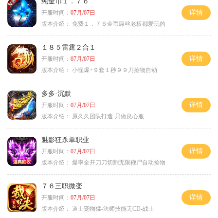
纯金币１．７６
详情
开服时间：
07月/07日
版本介绍：
免费１．７６金币屌丝老板都爱玩的
１８５雷霆２合１
详情
开服时间：
07月/07日
版本介绍：
小怪爆+９套１秒９９刀捡物自动
多多·沉默
详情
开服时间：
07月/07日
版本介绍：
原久久团队打造·只做良心服
魅影狂杀单职业
详情
开服时间：
07月/07日
版本介绍：
爆率全开刀刀切割无限鞭尸自动捡物
７６三职微变
详情
开服时间：
07月/07日
版本介绍：
道士宠物猛-法师技能无CD-战士