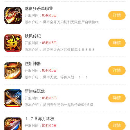
魅影狂杀单职业
详情
开服时间：
05月/15日
版本介绍：
爆率全开刀刀切割无限鞭尸自动捡物
秋风传纪
详情
开服时间：
05月/15日
版本介绍：
通关三天合区沙奖最高１８８８８
烈斩神器
详情
开服时间：
05月/15日
版本介绍：
爆率无敌、等你来战！！！！
新熊猫沉默
详情
开服时间：
05月/15日
版本介绍：
梦回当年兄弟一起砍传奇0冲终极
１.７６赤月终极
详情
开服时间：
05月/15日