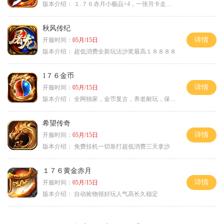
版本介绍：
１.７６赤月小极品+4，一张月卡走天涯c
秋风传纪
详情
开服时间：
05月/15日
版本介绍：
超低消费全新玩法沙奖最高１８８８８
1７６金币
详情
开服时间：
05月/15日
版本介绍：
全网独家，金币复古，养老耐玩，保底回収
希望传奇
详情
开服时间：
05月/15日
版本介绍：
免费挂机一切靠打超低消费三天拿沙
１７６黄金赤月
详情
开服时间：
05月/15日
版本介绍：
自动捡物很好玩人气高长久稳定