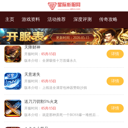
主页
游戏资料
活动推荐
深度评测
传奇攻略
更新时间：2026-05-15
天降财神
详情
开服时间：
05月/15日
版本介绍：
全屏吸怪十万首爆永久
天意迷失
详情
开服时间：
05月/15日
版本介绍：
上线送全满背包神器赞助沙捐
送刀刀切割5%火龙
详情
开服时间：
05月/15日
版本介绍：
就是那种弄死一个BOSS爆一堆然后就起飞