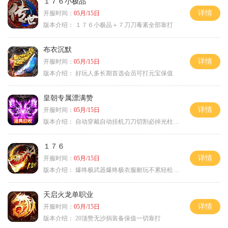
１７６小极品
详情
开服时间：
05月/15日
版本介绍：
１７６小极品＋７刀刀毒素全部靠打
布衣沉默
详情
开服时间：
05月/15日
版本介绍：
好玩人多长期首选会员可打元宝保值
皇朝专属漂满赞
详情
开服时间：
05月/15日
版本介绍：
自动穿戴自动挂机刀刀切割必掉光柱自动
１７６
详情
开服时间：
05月/15日
版本介绍：
爆终极武器爆终极衣服耐玩不累轻松满级
天启火龙单职业
详情
开服时间：
05月/15日
版本介绍：
20顶赞无沙捐装备保值一切靠打