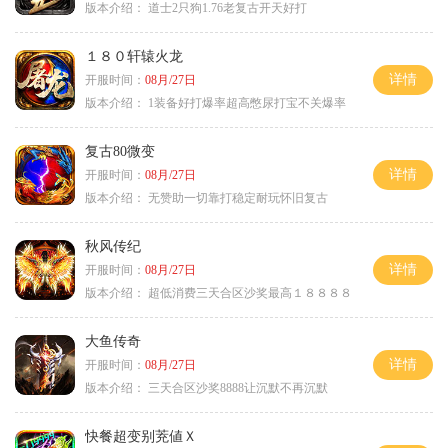
版本介绍：
道士2只狗1.76老复古开天好打
１８０轩辕火龙
详情
开服时间：
08月/27日
版本介绍：
1装备好打爆率超高憋尿打宝不关爆率
复古80微变
详情
开服时间：
08月/27日
版本介绍：
无赞助一切靠打稳定耐玩怀旧复古
秋风传纪
详情
开服时间：
08月/27日
版本介绍：
超低消费三天合区沙奖最高１８８８８
大鱼传奇
详情
开服时间：
08月/27日
版本介绍：
三天合区沙奖8888让沉默不再沉默
快餐超变别茺値Ｘ