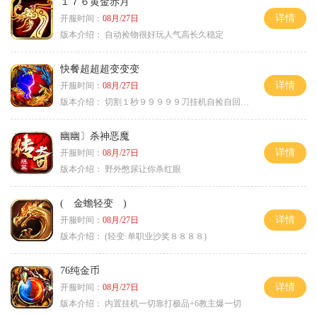
１７６黄金赤月
详情
开服时间：
08月/27日
版本介绍：
自动捡物很好玩人气高长久稳定
快餐超超超变变变
详情
开服时间：
08月/27日
版本介绍：
切割１秒９９９９９刀挂机自捡自回０血不
幽幽〕杀神恶魔
详情
开服时间：
08月/27日
版本介绍：
野外憋尿让你杀红眼
( 金蟾轻变 )
详情
开服时间：
08月/27日
版本介绍：
(轻变·单职业沙奖８８８８)
76纯金币
详情
开服时间：
08月/27日
版本介绍：
内置挂机一切靠打极品+6教主爆一切