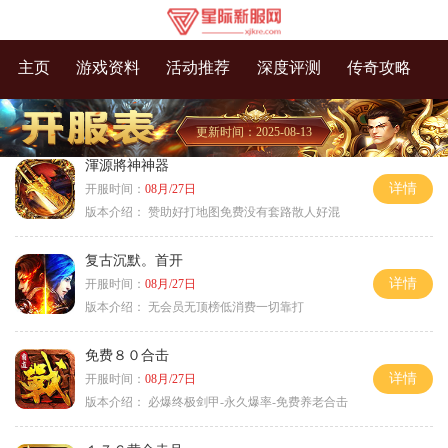
主页
游戏资料
活动推荐
深度评测
传奇攻略
更新时间：2025-08-13
渾源將神神器
详情
开服时间：
08月/27日
版本介绍：
赞助好打地图免费没有套路散人好混
复古沉默。首开
详情
开服时间：
08月/27日
版本介绍：
无会员无顶榜低消费一切靠打
免费８０合击
详情
开服时间：
08月/27日
版本介绍：
必爆终极剑甲-永久爆率-免费养老合击