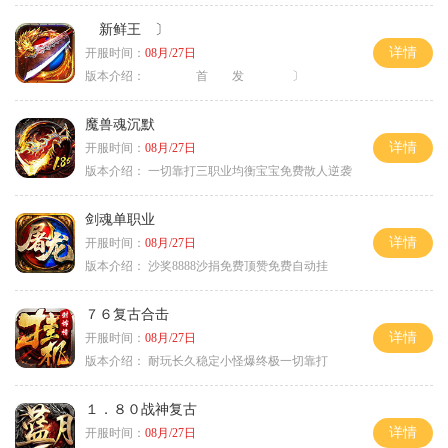
新鲜王 〕
详情
开服时间：
08月/27日
版本介绍：
首 发 〕
魔兽魂沉默
详情
开服时间：
08月/27日
版本介绍：
一切靠打三职业均衡宝宝免费散人逆袭
剑魂单职业
详情
开服时间：
08月/27日
版本介绍：
沙奖8888沙捐免费顶赞免费自动挂
７６复古合击
详情
开服时间：
08月/27日
版本介绍：
耐玩长久稳定小怪爆终极一切靠打
１．８０战神复古
详情
开服时间：
08月/27日