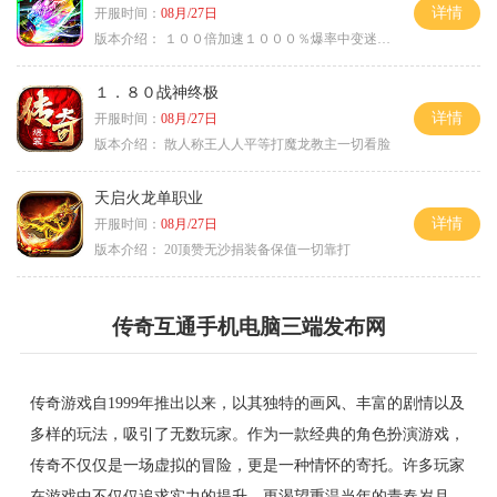
详情
开服时间：
08月/27日
版本介绍：
１００倍加速１０００％爆率中变迷失单职
１．８０战神终极
详情
开服时间：
08月/27日
版本介绍：
散人称王人人平等打魔龙教主一切看脸
天启火龙单职业
详情
开服时间：
08月/27日
版本介绍：
20顶赞无沙捐装备保值一切靠打
传奇互通手机电脑三端发布网
传奇游戏自1999年推出以来，以其独特的画风、丰富的剧情以及
多样的玩法，吸引了无数玩家。作为一款经典的角色扮演游戏，
传奇不仅仅是一场虚拟的冒险，更是一种情怀的寄托。许多玩家
在游戏中不仅仅追求实力的提升，更渴望重温当年的青春岁月。