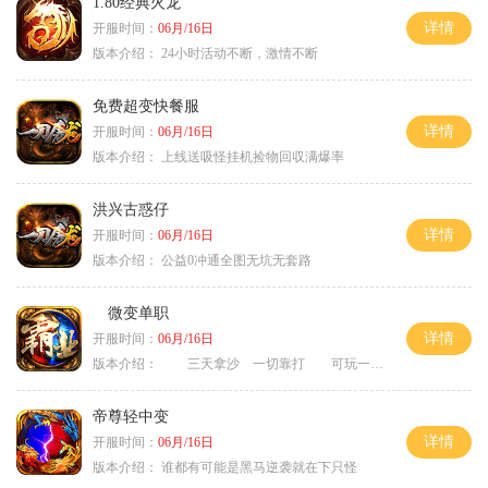
1.80经典火龙
详情
开服时间：
06月/16日
版本介绍：
24小时活动不断，激情不断
免费超变快餐服
详情
开服时间：
06月/16日
版本介绍：
上线送吸怪挂机捡物回収满爆率
洪兴古惑仔
详情
开服时间：
06月/16日
版本介绍：
公益0冲通全图无坑无套路
微变单职
详情
开服时间：
06月/16日
版本介绍：
三天拿沙 一切靠打 可玩一年
帝尊轻中变
详情
开服时间：
06月/16日
版本介绍：
谁都有可能是黑马逆袭就在下只怪