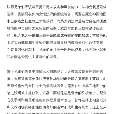
法师兄弟们应该着重提升魔法攻击和爆发能力，法神套装是最佳
选择，霓裳羽衣作为女性法师的顶级装备，需要在死亡神殿地图
中击败暗之虹魔教主才能获得，同系列的法师重装需要在深渊魔
域地图中击败暗之双头金刚获取，武器方面骨玉权杖是传统选
择，配合龙之手镯和三眼手镯能形成有效的技能加成，首饰搭配
上红宝石戒指和生命项链能够提供良好的魔法值和生命值支撑，
在装备强化过程中，兄弟们要注意合理分配资源，优先强化武器
和衣服这些提供主要属性的装备。
道士兄弟们需要平衡输出和辅助能力，天尊套装是最理想的选
择，天尊道袍需要前往堕落坟场地图击败暗之黄泉教主获取，而
天师长袍作为女性道士的最高级装备，需要在钳虫巢穴地图中的
暗之沃玛教主处获取，武器方面逍遥扇是道士的终极追求，配合
心灵手镯和幽灵项链能有效提升道术攻击，首饰选择上铂金戒指
和天珠项链的搭配能提供良好的道术加成和生存能力，道士兄弟