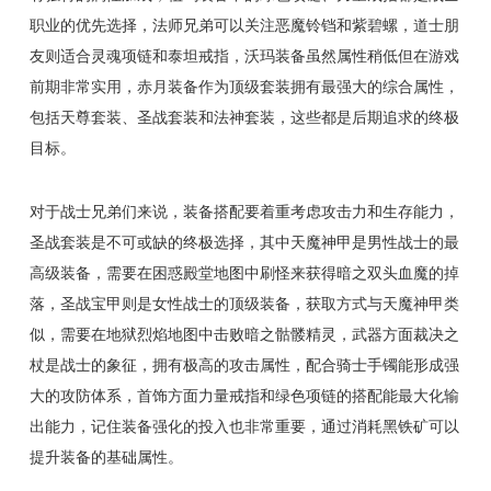
职业的优先选择，法师兄弟可以关注恶魔铃铛和紫碧螺，道士朋
友则适合灵魂项链和泰坦戒指，沃玛装备虽然属性稍低但在游戏
前期非常实用，赤月装备作为顶级套装拥有最强大的综合属性，
包括天尊套装、圣战套装和法神套装，这些都是后期追求的终极
目标。
对于战士兄弟们来说，装备搭配要着重考虑攻击力和生存能力，
圣战套装是不可或缺的终极选择，其中天魔神甲是男性战士的最
高级装备，需要在困惑殿堂地图中刷怪来获得暗之双头血魔的掉
落，圣战宝甲则是女性战士的顶级装备，获取方式与天魔神甲类
似，需要在地狱烈焰地图中击败暗之骷髅精灵，武器方面裁决之
杖是战士的象征，拥有极高的攻击属性，配合骑士手镯能形成强
大的攻防体系，首饰方面力量戒指和绿色项链的搭配能最大化输
出能力，记住装备强化的投入也非常重要，通过消耗黑铁矿可以
提升装备的基础属性。